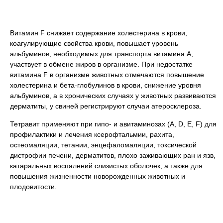
Витамин F снижает содержание холестерина в крови,
коагулирующие свойства крови, повышает уровень
альбуминов, необходимых для транспорта витамина А;
участвует в обмене жиров в организме. При недостатке
витамина F в организме животных отмечаются повышение
холестерина и бета-глобулинов в крови, снижение уровня
альбуминов, а в хронических случаях у животных развиваются
дерматиты, у свиней регистрируют случаи атеросклероза.
Тетравит применяют при гипо- и авитаминозах (A, D, E, F) для
профилактики и лечения ксерофтальмии, рахита,
остеомаляции, тетании, энцефаломаляции, токсической
дистрофии печени, дерматитов, плохо заживающих ран и язв,
катаральных воспалений слизистых оболочек, а также для
повышения жизненности новорожденных животных и
плодовитости.