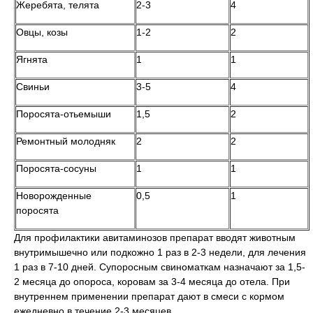
Жеребята, телята
2-3
4
Овцы, козы
1-2
2
Ягнята
1
1
Свиньи
3-5
4
Поросята-отьемыши
1,5
2
Ремонтный молодняк
2
2
Поросята-сосуны
1
1
Новорожденные
0,5
1
поросята
Для профилактики авитаминозов препарат вводят животным
внутримышечно или подкожно 1 раз в 2-3 недели, для лечения
1 раз в 7-10 дней. Супоросным свиноматкам назначают за 1,5-
2 месяца до опороса, коровам за 3-4 месяца до отела. При
внутреннем применении препарат дают в смеси с кормом
ежедневно в течение 2-3 месяцев.