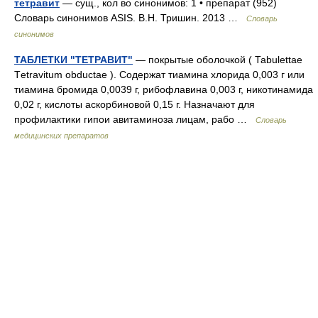
тетравит
— сущ., кол во синонимов: 1 • препарат (952)
Словарь синонимов ASIS. В.Н. Тришин. 2013 …
Словарь
синонимов
ТАБЛЕТКИ "ТЕТРАВИТ"
— покрытые оболочкой ( Таbulettae
Тetrаvitum obductае ). Содержат тиамина хлорида 0,003 г или
тиамина бромида 0,0039 г, рибофлавина 0,003 г, никотинамида
0,02 г, кислоты аскорбиновой 0,15 г. Назначают для
профилактики гипои авитаминоза лицам, рабо …
Словарь
медицинских препаратов