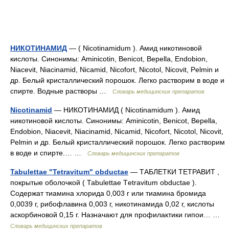
НИКОТИНАМИД
— ( Nicotinamidum ). Амид никотиновой
кислоты. Синонимы: Aminicotin, Benicot, Bepella, Endobion,
Niacevit, Niacinamid, Nicamid, Nicofort, Nicotol, Nicovit, Pelmin и
др. Белый кристаллический порошок. Легко растворим в воде и
спирте. Водные растворы …
Словарь медицинских препаратов
Nicotinamid
— НИКОТИНАМИД ( Nicotinamidum ). Амид
никотиновой кислоты. Синонимы: Aminicotin, Benicot, Bepella,
Endobion, Niacevit, Niacinamid, Nicamid, Nicofort, Nicotol, Nicovit,
Pelmin и др. Белый кристаллический порошок. Легко растворим
в воде и спирте.… …
Словарь медицинских препаратов
Tabulettae "Tetravitum" obductae
— ТАБЛЕТКИ ТЕТРАВИТ ,
покрытые оболочкой ( Таbulettae Тetrаvitum obductае ).
Содержат тиамина хлорида 0,003 г или тиамина бромида
0,0039 г, рибофлавина 0,003 г, никотинамида 0,02 г, кислоты
аскорбиновой 0,15 г. Назначают для профилактики гипои… …
Словарь медицинских препаратов